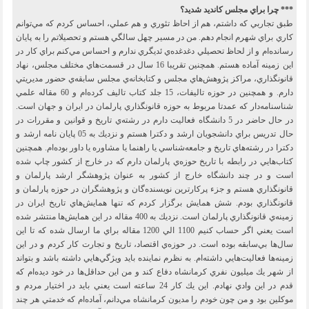
*** چرا براي مجلس كانديد شديد؟
طبق تجاربي كه داشتم، هم از احاظ تئوري و هم عملي، احساس كردم كه مي‌توانم
كاري براي شهرم انجام دهم. من در مسير چهل سالگي هستم و تحصيلاتم را به پايان
رساند‌ه‌ام و از لحاظ تحصيلي دغدغده‌ي ئديگري ندارم و احساس مي‌كنم براي كار در
اين زمينه آماده هستم. همچنين تقريبا 16 سال در قسمت‌هاي مختلف مجلس، نهاد
قانونگذاري، مراكز پژوهش‌هاي مجلس و كتابخانه‌ي مجلس سابقه‌ي حضور مديريتي
دارم. و همچنين در حوزه تاليفات، 15 جلد كتاب تاليف كرده‌ام و 60 مقاله علمي
شناسنامه‌دار كه عمدتا مربوط به حوزه قانونگذاري پارلمان در ايران و جهان است.
در حال حاضر در 5 دانشگاه فعاليت دارم در رشته‌ي تاريخ و قوانين و مقررات در
حال تدريس براي دانشجويان ارشد و دكترا هستم و نزديك به 05 پايان نامه ارشد و
دكترا در رشته‌هاي تاريخ و جامعه‌شناسي يا راهنما يا مشاوره يا داور بود‌ه‌ام. همچنين
كتاب‌هايي در رابطه با تاريخ حوزه‌ي پارلمان دارم كه در خارج از كشور چاپ شده
است و در چند دانشگاه خارج از كشور به عنوان پژوهشگر ارشد پارلمان و
قانونگذاري هستم و جزء پركارترين نويسنده‌گان و پژوهشگران در حوزه پارلمان و
قانونگذاري بودم. شش همايش برگزار كردم كه تنها همايش‌هاي تاريخ ايران در
زمينه‌ي قانونگذاري پارلمان است. نزديك به 400 مقاله در اين همايش‌ها منتشر شده
است يعني اگر حساب كنيم 1100 الي 1200 مقاله براي ما ارسال شده كه تا اين
سال‌ها بي‌سابقه بوده است. در حوزه‌ي اقتصاد، تاريخ و تجارت كار كردم و در اين
زمينه‌ها فعاليت‌هايي داشته‌ام. به نظرم نماينده بايد ويژگي‌هايي داشته باشد و بتواند
از شهر يك ميليون نفري كرمانشاه دفاع كند و من اين حداقل‌ها در خود ديده‌ام كه
قدم در اين وادي نهادم. اين يك كار 24 ساعته است يعني بايد در اختيار مردم و
موكلين بود و من چون خودم را مديون كرمانشاه مي‌دانم، آماد‌ه‌ام كه خدمتي هر چند