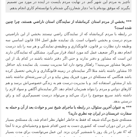
ناچيز به مردم اين شهر كنم. در نهايت مردم بايست در آينده در مورد من تصميم
بگيرند كه موفق بوده‌ام يا نه! دچار شعار‌زدگي شده‌ام يا توانسته‌ام كاري انجام بدهم.
*** بخشي از مردم استان كرمانشاه از نمايندگان استان ناراضي هستند، چرا چنين
شده است؟
در رابطه با مردم كرمانشاه كه از نمايندگان راضي نيستند بخشي از اين ناراضيتي
مردم درست و بخشي ناصواب است. يك نماينده طبق اصل 184 قانون اساسي سه
وظيفه دارد نظارت بر قانون، قانونگذاري و وظيفه‌ي نمايندگي و هر سه را بايد درست
انجام دهد و اگر ضعيف عمل كند مورد انتقاد قرار مي‌گيرد. مشكلي كه نمايندگان دارند
اين است كه مشاور و دفتر ندارند و حتي اگر دفتر داشته باشند در كدام يك از اين
دفترها مشاور مي‌بينيد!! راهكار وجود دارد اما مديريت نيست. يك نماينده بايد حداقل
10 مشاور داشته باشد مثلا اگر نماينده‌اي در زمينه قانونگذاري و تاريخي تحصيل كرده
باشد هنگامي كه مسئله‌اي در مورد فيزيك پيش بيايد و در آن سررشته‌اي نداشته باشد
بايد از مشاور استفاده كند. و با مديريت درست هم به زندگي خصوصي‌اش برسد و هم
كارهاي دولتي و مردم را بتواند همزمان انجام دهد. اگر نماينده‌اي آگاهي و سواد لازم را
داشته باشد سريع موضوع را درك مي‌كند و مي‌تواند درست تصميم‌گيري كند و راي
درستي بدهد.
*** به عنوان آخرين سئوال، در رابطه با ماجرای شیخ نمر و حوادث بعد از آن و حمله به
سفارت عربستان در ایران چه نظري داريد؟
مسئله‌ي شيخ بي‌گناه شيعه كه فقط به خاطر اظهار نظر اعدام شد، يك مسئله‌ي بسيار
نادر در اين دوران است كه كشوري دست به چنين اقدام شنيع و وحشيانه‌اي بزند تا آنجا
كه 47 نفر را در يك روز با شمشير گردن بزند. اين عمل مي‌توانست براي مدت بسيار