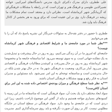
علی ططری، دارای مدرک دکترای تاریخ، مدرس‌ دانشگاه‌های اميركبير، خواجه
نصیر‌الدین طوسی و فرهنگ هنر و تهران است كه در رابطه با مشكلات فرهنگي‌اي
كه گريبانگير شهر كرمانشاه است، نظراتي دارد و معتقد است تمام مشكلات ما
ريشه در فرهنگ دارد. وي بر اين عقيده است كه براي ورود به هر بخشي از كانال
فرهنگ بايد وارد شد.
ططري با حضور در دفتر نقدحال به سئوالات خبرنگار این نشریه پاسخ داد كه آن را با
هم مي‌خوانيم:
***نظر شما در مورد جامعه‌ی ما و شرایط اقتصادی و فرهنگی شهر کرمانشاه
چیست؟
جامعه‌اي كه امروز ما در آن زندگی می‌کنیم، روز به روز در حال پیشرفت و تبدیل‌شدن
به یک دهکده جهانی است. و به سوی توسعه مي‌رود. اما متاسفانه جامعه ما و مخصوصا
شهر کرمانشاه روز به روز در حال پس‌رفت و کم‌شدن مطالبات فرهنگی و اقتصادی
پیش می‌رود. آمار بی‌کاری، وضعیت بد فرهنگی شهر ما، نه در حال بهتر شدن بلکه در
حال بدتر‌شدن است و متاسفانه توجه‌ای به این امر نمی‌شود. باید مسئولین و مدیران
استان به فکر رفع و بهبود مشکلات فرهنگی استان باشند.
***به نظر شما سطح فرهنگي و ميزان بودجه‌ي اختصاص داده شده به اين امر براي
استان كافي‌ست؟
سواد ابعاد مختلف دارد يك بحث آن، سواد فرهنگي است كه متاسفانه ما در اين زمينه با
كمبودهاي بسياري مواجه هستيم و نبايد از گفتن اين موضوع ناراحت باشيم، زيرا اين
دردي است كه در جامعه‌ي ما وجود دارد. سواد فرهنگي در سطح استان در جايگاه
مطلوبي نيست. كار بر روي آن صورت نگرفته و بايد روي سرمايه‌گذاري كنيم. مديريت