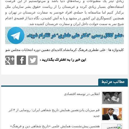
زيادي تيتر يك مطبوعات و رسانه‌هاي دنيا باشد و مي‌توانستيم از اين فرصت
استفاده‌هاي بسيار زيادي كرده و عربستان را از رياست حقوق بشر سازمان ملل
بركنار كنيم اما متاسفانه با حمله‌ي افراد خودسر به سفارت عربستان در تهران و
همچنين كنسولگري اين كشور در مشهد و با به آتش كشيدن، نگاه دنيا از قضيه‌ي اعدام
شيخ نمر به سمت حوادث داخل ايران و سفارت عربستان كشيده شد.
کلیدواژه ها :
علی ططری
,
فرهنگ کرمانشاه
,
کاندیدای دهمین دوره انتخابات مجلس شورای 
این خبر را به اشتراک بگذارید :
مطالب مرتبط
انقلابی در توسعه اقتصادی
قم میزبان پانزدهمین همایش تاریخ شفاهی ایران؛ رونمایی از ۴ اثر
جدید
هفتمین پیش‌نشست همایش علمی «تاریخ شفاهی دین و فرهنگ»