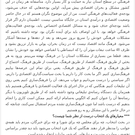
فرهنگي در سطح استان نياز به حمايت و كار بسيار دارد. متاسفانه هر زمان در اين
كشور مشكل و بحران اقتصادي پيش مي‌آيد، اولين بودجه‌هايي كه حذف مي‌شود،
بودجه‌ي فعاليت‌هاي فرهنگي است. من از اين موضوع نگران هستم كه در حال حاضر
وضعيت اقتصادي و درآمدي استان در جايگاه مناسبي نيست. اطمينان دارم اگر قرار
باشد بودجه‌اي حذف شود و به مسائل اقتصادي اختصاص يابد، بودجه‌ي فعاليت‌هاي
فرهنگي خواهد بود. با اين اوصاف بايد براي آينده نگران بود. توجه داشته باشيم كه
مشكلات فرهنگي خودش را سريع بروز نمي‌دهد و بعد از دهه‌ها و سده‌ها آشكار
مي‌شود. فرهنگ مانند اقتصاد نيست كه در زمان بحران، پولي به بازار تزريق بشود و
ظرف 48 ساعت تبعات موثر آن را كه انبساطي يا انقباضي خواهد بود خودش را نشان
بدهد. قطعا من بسياري از مشكلات استان را در فرهنگ نهفته مي‌بينم. ورود به هر
بحثي از طريق فرهنگ، اقتصاد از طريق فرهنگ، سياست از طريق فرهنگ، اجتماع از
طريق فرهنگ و فرهنگ از طريق فرهنگ، يعني براي تمام اين عرصه‌ها بياييم
فرهنگ‌سازي كنيم. اگر ما بحث كار را داريم يا بحث سياست‌گذاري اقتصادي را داريم،
اگر سياستي را درست مي‌دانيم و جواب مي‌دهد، آن را فرهنگ‌سازي كنيم يعني روي
آن تبليغات كنيم. هنگامي كه در حال اجراي يك فعاليت اقتصادي يا فرهنگي هستيم بايد
همزمان يك دستگاه رسانه‌ي تبليغاتي وجود داشته باشد كه از طريق تلويزيون يا ديگر
رسانه‌ها آن را عنوان كنيم كه الگويي به‌سامام ارائه كنيم. ممكن است كاري را انجام
بدهيم كه درست باشد اما چون فرهنگ‌سازي نشده مردم استقبال نمي‌كنند، چنانچه كه
در حال حاضر با اين مشكل رو به رو هستيم.
*** معيارهاي يك انتحاب درست از نظر شما چيست؟
در بحث انتخاب، چه براي مجلس چه براي شورا و چه براي خبرگان، مردم بايد همه‌ي
جوانب را مدنظر قرار دهند. هنگامي كه يك فرد انتخاب مي‌شود بايد ديد چقدر براساس
تخصص، مهارت، مديريت و نيازهايي كه شهر ما دارد انتخاب شده است.