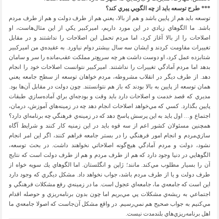
*** طرح توسعه بايد از چه الگويي پيري كند؟
توسعه بايد هم از پايين باشد و هم از بالا، يعني هم از طرف دولت و هم از طرف مردم
باشد. ما الگوهاي زيادي در اين مورد داريم، اميركبير يكي از اين مثال‌هاست، او
اصلاحات را از بالا آغاز كرد، اما مردم تحمل اين اصلاحات را نداشتند و در مقابل
تغييرات مقاومت كردند و ايشان سه سال بيشتر دوام نياورد. به عقيده‌ي من اميركبير
شتابزده عمل كرد، او دوست داشت هر چه سريع‌تر مملكت عقب‌مانده را سر و سامان
بدهد اما مردم آمادگي تغييرات را نداشتند. اميركبير نتوانست اصلاحات خود را انجام
دهد. از طرف ديگر در انقلاب مشروطه، مردم خواهان توسعه از سطح جامعه يعني
همان توسعه از پايين به بالا بودند كه باز هم نتوانستند. چون دولت در مقابل آن‌ها بود.
مديري كه قصد خدمت و اصلاحات دارد بايد وقت و بودجه‌اي براي آماده‌سازي طبقات
پايين بگذارد. كسي كه مي‌خواهد اصلاحات انجام دهد چه در زمينه‌هاي آموزش، درمان،
اجتماع و… اول بايد به اين پرسش پاسخ دهد كه در زمينه‌ي فرهنگي چه برنامه‌اي دارد؟
همچنين مسئولان كشور اعم از سه قوه بايد در اين زمنيه كار كنند و شرايط آگاه
سازي‌مردم و انجام امور فرهنگي را در بستر جامعه فراهم كنند، اگر اين امر انجام
نشود، دولت و مردم آمادگي هيچ‌گونه اصلاحاتي نخواهند داشت. در بحث توسعه،
الگوهايي در دنيا وجود دارد كه هم از طرف مردم و هم از طرف دولت است كه نتايج
آن را بسيار مطلوب مي‌كند. مانند؛ ژاپن و انگلستان. اما الگوهاي يك سويه خواه از
طرف دولت و يا از طرف مردم باشد، جواب نخواهد داد. مشكل ديگري كه وجود دارد
اين است كه جامعه‌ي ما، جامعه‌اي عجول است. ما در زمينه‌ي رفع مشكلات فرهنگي و
اجتماعي به ريشه‌ي مشكلات پي مي‌بريم اما چون بدون برنامه‌ريزي و حوصله اقدام
مي‌كنيم به جواب صحيح هم نمي‌رسيم. در واقع مشكل آن‌جاست كه اصولا جامعه‌ي ما
اهل برنامه‌ريزي‌هاي بلندمدت نيست.