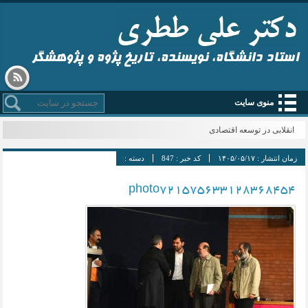
استاد دانشگاه، نویسنده، تاریخ پژوه و پژوهشگر
منوی سایت
انقلابی در توسعه اقتصادی
زمان انتشار :
۱۴۰۵/۰۵/۱۷
کد خبر :
847
دسته :
photo721575633128368454