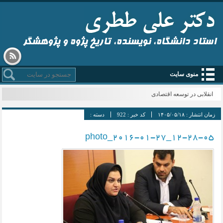
استاد دانشگاه، نویسنده، تاریخ پژوه و پژوهشگر
منوی سایت
انقلابی در توسعه اقتصادی
زمان انتشار :
۱۴۰۵/۰۵/۱۸
کد خبر :
922
دسته :
photo_2016-01-27_12-28-05