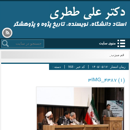
استاد دانشگاه، نویسنده، تاریخ پژوه و پژوهشگر
منوی سایت
قم میزبا _
زمان انتشار :
۱۴۰۵/۰۵/۱۷
کد خبر :
968
دسته :
3IMG_4387 (1)