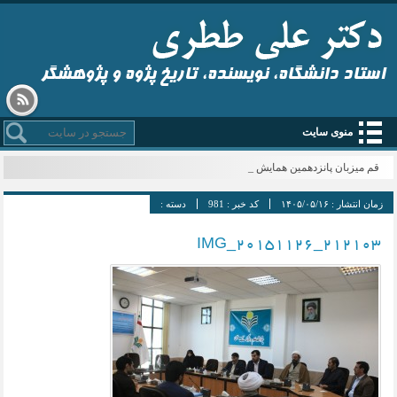
استاد دانشگاه، نویسنده، تاریخ پژوه و پژوهشگر
منوی سایت
قم میزبان پانزدهمین همایش ت_
زمان انتشار :
۱۴۰۵/۰۵/۱۶
کد خبر :
981
دسته :
IMG_20151126_212103