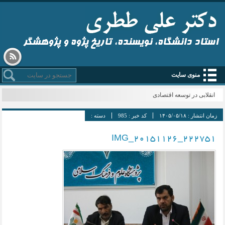
استاد دانشگاه، نویسنده، تاریخ پژوه و پژوهشگر
منوی سایت
انقلابی در توسعه اقتصادی
زمان انتشار :
۱۴۰۵/۰۵/۱۸
کد خبر :
985
دسته :
IMG_20151126_222751