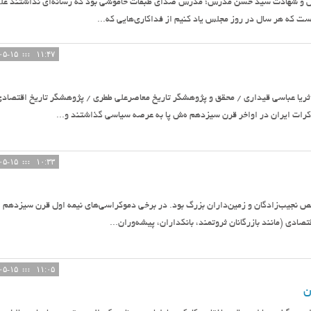
جلس و شهادت سید حسن مدرس؛ مدرس صدای طبقات خاموشی بود که رسانه‌ای نداشتند عل
ست که هر سال در روز مجلس یاد کنیم از فداکاری‌هایی که...
۱۴۰۵-۰۵-۱۵
۱۱:۴۷
ریا عباسی قیداری / محقق و پژوهشگر تاریخ معاصرعلی ططری / پژوهشگر تاریخ اقتصاد
کرات ایران در اواخر قرن سیزدهم ه‌ش پا به عرصه سیاسی گذاشتند و...
۱۴۰۵-۰۵-۱۵
۱۰:۳۳
ص نجیب‌زادگان و زمین‌داران بزرگ بود. در برخی دموکراسی‌های نیمه اول قرن سیزدهم
تصادی (مانند بازرگانان ثروتمند، بانکداران، پیشه‌وران...
۱۴۰۵-۰۵-۱۵
۱۱:۰۵
ن