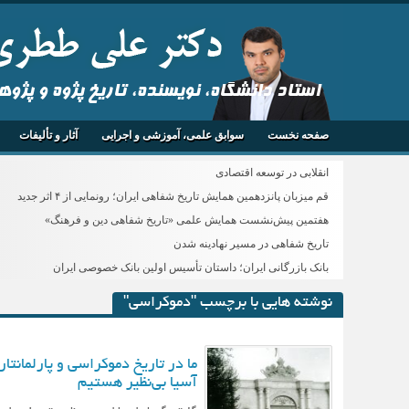
استاد دانشگاه، نویسنده، تاریخ پژوه و پژو
صفحه نخست
سوابق علمی، آموزشی و اجرایی
آثار و تألیفات
انقلابی در توسعه اقتصادی
قم میزبان پانزدهمین همایش تاریخ شفاهی ایران؛ رونمایی از ۴ اثر جدید
هفتمین پیش‌نشست همایش علمی «تاریخ شفاهی دین و فرهنگ»
تاریخ شفاهی در مسیر نهادینه شدن
بانک بازرگانی ایران؛ داستان تأسیس اولین بانک خصوصی ایران
نوشته هایی با برچسب "دموکراسی"
ما در تاریخ دموکراسی و پارلمانتا
آسیا بی‌نظیر هستیم