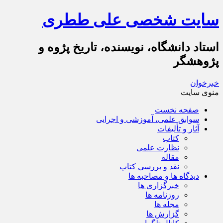
سایت شخصی علی ططری
استاد دانشگاه، نویسنده، تاریخ پژوه و
پژوهشگر
خبرخوان
منوی سایت
صفحه نخست
سوابق علمی، آموزشی و اجرایی
آثار و تألیفات
کتاب
نظارت علمی
مقاله
نقد و بررسی کتاب
دیدگاه ها و مصاحبه ها
خبرگزاری ها
روزنامه ها
مجله ها
گزارش ها