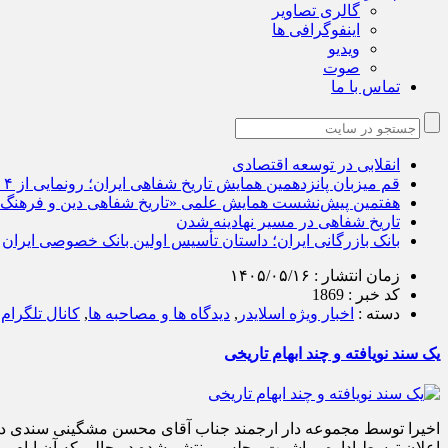
گالری تصاویر
اینفوگرافی ها
ویدیو
صوت
تماس با ما
انقلابی در توسعه اقتصادی
قم میزبان پانزدهمین همایش تاریخ شفاهی ایران؛ رونمایی از ۴ اثر جدید
هفتمین پیش‌نشست همایش علمی «تاریخ شفاهی دین و فرهنگ
تاریخ شفاهی در مسیر نهادینه شدن
بانک بازرگانی ایران؛ داستان تأسیس اولین بانک خصوصی ایران
زمان انتشار :
۱۴۰۵/۰۵/۱۶
کد خبر :
1869
دسته :
اخبار ویژه اسلایدر
,
دیدگاه ها و مصاحبه ها
,
کانال تلگرام
یک سند نویافته و چند ابهام تاریخی
اخیرا توسط مجموعه دار ارجمند جناب آقای محسن ‌مشگینی سندی در اخت
اعلان توسط اداره مباشرت مجلس منتشر شده در حالی که آن ایام مج