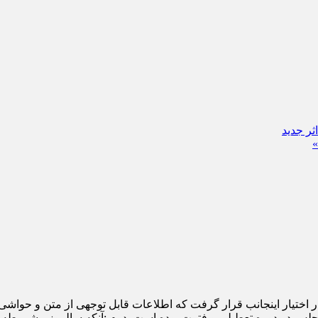
»
یار اینجانب قرار گرفت که اطلاعات قابل توجهی از متن و حواشی آن ،
لس در دوره تعطیلی و فترت بوده است. دوم :آنکه سالروز مشروطه ب