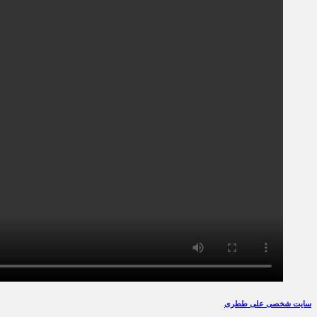
سایت شخصی علی ططری