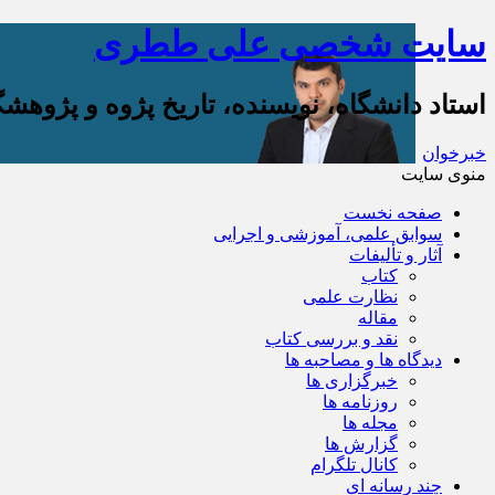
سایت شخصی علی ططری
استاد دانشگاه، نویسنده، تاریخ پژوه و پژوهش
خبرخوان
منوی سایت
صفحه نخست
سوابق علمی، آموزشی و اجرایی
آثار و تألیفات
کتاب
نظارت علمی
مقاله
نقد و بررسی کتاب
دیدگاه ها و مصاحبه ها
خبرگزاری ها
روزنامه ها
مجله ها
گزارش ها
کانال تلگرام
چند رسانه ای