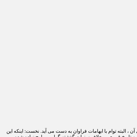
 البته توام با ابهامات فراوان به دست می آید. نخست: اینکه این
ه تاریخ قمری بر خلاف سنوات گذشته گرامی و ارج نهاده شده