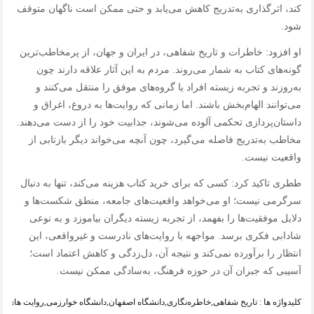
کند، اثرگذاری به‌تدریج کاهش می‌یابد و حتی ممکن است ناگهان متوقف
شود.
او افزود: خاطرات و تاریخ شفاهی، در ایران و جهان، از پرمخاطب‌ترین
گونه‌های کتاب به شمار می‌روند. مردم به این آثار علاقه دارند چون
به‌روزند و تجربه زیسته افراد یا گروه‌های موفق را منتقل می‌کنند و
می‌توانند الهام‌بخش باشند. اما زمانی که روایت‌ها به دروغ، اغراق و
داستان‌پردازی تحکمی آلوده می‌شوند، جذابیت خود را از دست می‌دهند.
مخاطب به‌تدریج فاصله می‌گیرد، چون آنچه می‌خواند دیگر بازتابی از
واقعیت نیست.
ططری تاکید کرد: کسی که برای خرید کتاب هزینه می‌کند، تنها به دنبال
سرگرمی نیست؛ او می‌خواهد واقعیت‌های جامعه، منطق شکست‌ها و
دلایل موفقیت‌ها را بفهمد، از تجربه زیسته دیگران بیاموزد و به نوعی
شادابی فکری برسد. مواجهه با روایت‌های نادرست و غیرواقعی، این
انتظار را برآورده نمی‌کند و نتیجه آن، دل‌زدگی و کاهش اعتماد است؛
آسیبی که جبران آن در حوزه فرهنگ، به‌سادگی ممکن نیست.
کلیدواژه ها :
تاریخ شفاهی
,
خاطره‌نگاری
,
دانشگاه اصفهان
,
دانشگاه خوارزمی
,
روایت های تا