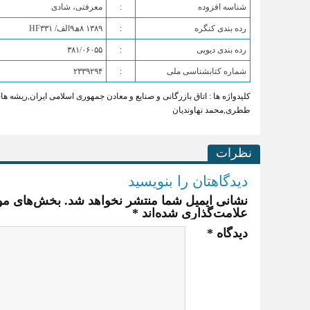
‏شناسه افزوده
:
معرفتی، شادی
‏رده بندی کنگره
:
‏رده بندی دیویی
:
‏شماره کتابشناسی ملی
:
‎۲‎۳‎۳‎۹‎۲‎۹‎۴
کلیدواژه ها :
اتاق بازرگانی و صنایع و معادن جمهوری اسلامی ایران
,
ریشه ها
ططری
,
محمد نهاوندیان
نظرات
دیدگاهتان را بنویسید
نشانی ایمیل شما منتشر نخواهد شد.
بخش‌های مور
علامت‌گذاری شده‌اند
*
دیدگاه
*