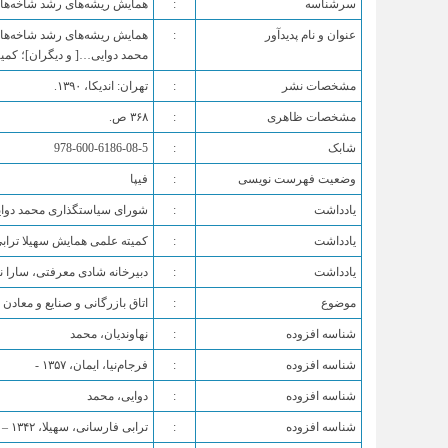
سرشناسه
:
همایش ریشه‌های رشد شاخه‌های شکوفایی ‫‬
‏عنوان و نام پديدآور
:
همایش ریشه‌های رشد شاخه‌های
محمد دوایی…[ و دیگران]؛ کمیت
‏مشخصات نشر
:
تهران: اندیکا‏‫، ۱۳۹۰.‬
‏مشخصات ظاهری
:
‏شابک
:
‏وضعیت فهرست نویسی
:
فیپا
‏يادداشت
:
شورای سیاستگذاری محمد دوایی
‏يادداشت
:
کمیته علمی همایش سهیلا ترا
‏يادداشت
:
دبیرخانه شادی معرفتی، سارا 
‏موضوع
:
اتاق بازرگانی و صنایع و معادن
‏شناسه افزوده
:
ن‍ه‍اون‍دی‍ان‌، م‍ح‍م‍د
‏شناسه افزوده
:
فرجام‌نیا، ایمان‏‫، ۱۳۵۷ -‎‏‬
‏شناسه افزوده
:
دوایی، محمد
‏شناسه افزوده
:
ت‍راب‍ی‌ ف‍ارس‍ان‍ی‌، س‍ه‍ی‍لا، ‏‫۱۳۴۲ – ‏