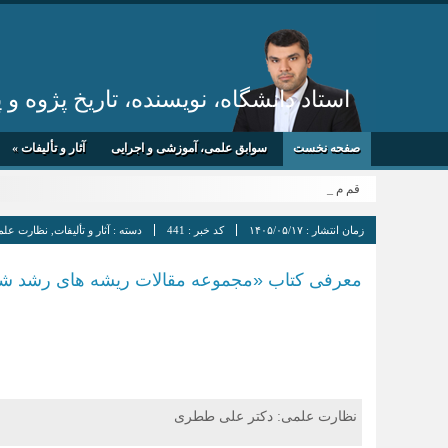
استاد دانشگاه، نویسنده، تاریخ پژوه و
صفحه نخست
سوابق علمی، آموزشی و اجرایی
آثار و تألیفات
»
قم میزبان _
زمان انتشار :
۱۴۰۵/۰۵/۱۷
کد خبر :
441
دسته :
آثار و تألیفات
,
نظارت علم
معرفی کتاب «مجموعه مقالات ریشه‌ های رشد شا
نظارت علمی: دکتر علی ططری