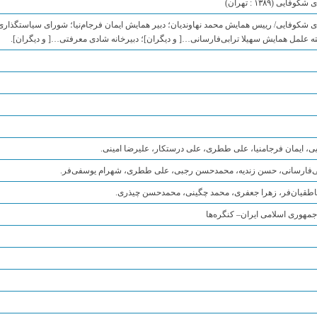
‏(۱۳۸۹ : تهران)
 شکوفایی/ رییس همایش محمد نهاوندیان؛ دبیر همایش ایمان فرجام‌نیا؛ شورای سیاستگذاری
ه علمل همایش سهیلا ترابی‌فارسانی…[ و دیگران]؛ دبیرخانه شادی معرفتی…[ و دیگران].
، ایمان فرجامنیا، علی ططری، علی درستكار، علیرضا امینی.
بی‌فارسانی، حسن زندیه، محمدحسن رجبی، علی ططری، شهرام یوسفی‌فر.
ناطقیان‌فر، زهرا جعفری، محمد چگینی، محمدحسن چیذری.
 جمهوری اسلامی ایران– کنگره‌ها