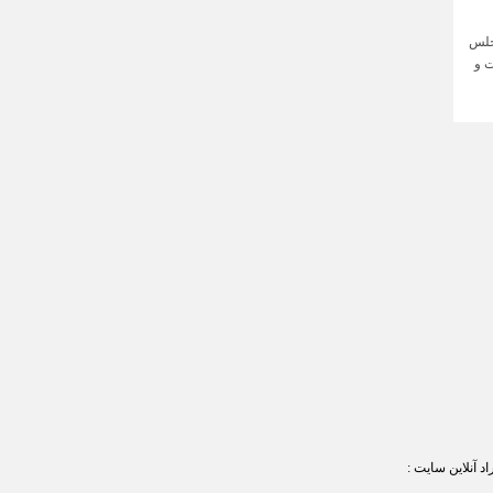
جلس
ت و
اد آنلاین سایت :