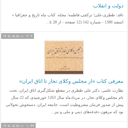
دولت و انقلاب
ناقد: ططری،علی؛ ترکچی،فاطمه؛ مجله: کتاب ماه تاریخ و جغرافیا »
اسفند 1388 - شماره 142 (12 صفحه - از 28 تا...
۱۴۰۵-۰۵-۱۵
۲:۰۲
معرفی کتاب «از مجلس وکلای تجار تا اتاق ایران»
نظارت علمی: دکتر علی ططری در مقطع شکل‌گیری اتاق ایران، تحت
نام مجلس وکلای تجار، در مردادماه سال 1263 خورشیدی که 22 سال
پیش از صدور فرمان مشروطیت است،‌ جامعه ایران،‌ دستخوش تحولاتی
بود که مرهون دغدغه‌های دینی و ملی و نیز...
۱۴۰۵-۰۵-۱۵
۱۰:۳۹