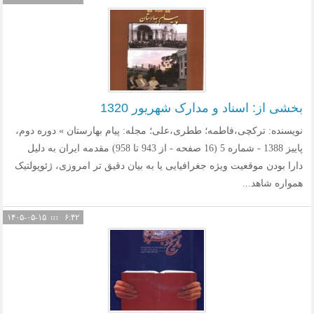
بخشی از: اسناد و مدارک شهریور 1320
نویسنده: ترکچی،فاطمه؛ ططری،علی؛ مجله: پیام بهارستان » دوره دوم،
پاییز 1388 - شماره 5 (16 صفحه - از 943 تا 958) مقدمه ایران به دلیل
دارا بودن موقعیت ویژه جغرافیایی یا به بیان دقیق تر امروزی، ژئوپولتیک
همواره شاهد...
۱۴۰۵-۰۵-۱۵
۶:۴۲