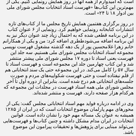
است که امیدوارم از همه آنها در روز همایش رونمایی کنیم. یکی از
مهم‌ترین این کتاب‌ها «فهرست اسناد انتخابات مجلس شورای ملی
بین ادوار ۱۸ تا ۲۴» است.
در روز برگزاری هفتمین همایش تاریخ مجلس ما از کتاب‌های تازه
انتشارات کتابخانه رونمایی خواهیم کرد. رونمایی از ۶ عنوان کتاب
در این برنامه قطعی شده که به احتمال زیاد چند عنوان دیگر نیز به
این برنامه اضافه می‌شودططری اضافه کرد: من و یکی از همکارانم
خانم زهرا غلامحسین پور از یک دهه گذشته مشغول فهرست نویسی
مجموعه اسناد انتخابات مجلس شورای ملی هستیم. سه جلد این
فهرست یعنی اسناد تا دوره ۱۷ مجلس شورای ملی پیشتر منتشر
شد و این کتاب چهارمین جلد این مجموعه است و فهرست اسناد تا
سال ۵۷ را کامل می‌کند. در این مجموعه حتی یک سند انتخاباتی هم
از قلم نیفتاده است و حتی فهرست شکواییه‌های مردم و صورت
جلسه‌های انتخاباتی هم درج شده است. بنابراین از دوره اول تا آخر
مجلس شورای ملی همه اسناد فهرست در مجلدات این مجموعه که
هرکدام هزار صفحه دارند، فهرست و منتشر شده‌اند.
وی در ادامه درباره فواید مهم اسناد انتخاباتی مجلس گفت: یکی از
محورهای مهم پارلمان موضوع انتخابات است که در ایران از ۱۲۸۵
همیشه به عنوان یک مساله مهم خود را نشان داده است. قوانین
انتخابات در ایران مدام مشکل داشته و چنین کتاب‌ها و فهرست‌هایی
می‌تواند مبنایی برای پژوهش‌ها و تحقیقات پیرامون این موضوع
باشد.