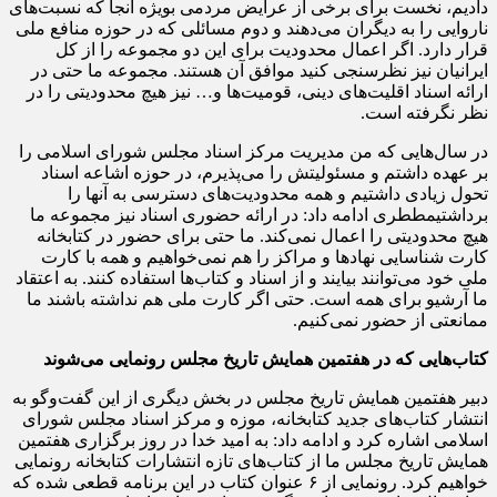
دادیم، نخست برای برخی از عرایض مردمی بویژه آنجا که نسبت‌های
ناروایی را به دیگران می‌دهند و دوم مسائلی که در حوزه منافع ملی
قرار دارد. اگر اعمال محدودیت برای این دو مجموعه را از کل
ایرانیان نیز نظرسنجی کنید موافق آن هستند. مجموعه ما حتی در
ارائه اسناد اقلیت‌های دینی، قومیت‌ها و… نیز هیچ محدودیتی را در
نظر نگرفته است.
در سال‌هایی که من مدیریت مرکز اسناد مجلس شورای اسلامی را
بر عهده داشتم و مسئولیتش را می‌پذیرم، در حوزه اشاعه اسناد
تحول زیادی داشتیم و همه محدودیت‌های دسترسی به آنها را
برداشتیمططری ادامه داد: در ارائه حضوری اسناد نیز مجموعه ما
هیچ محدودیتی را اعمال نمی‌کند. ما حتی برای حضور در کتابخانه
کارت شناسایی نهادها و مراکز را هم نمی‌خواهیم و همه با کارت
ملی خود می‌توانند بیایند و از اسناد و کتاب‌ها استفاده کنند. به اعتقاد
ما آرشیو برای همه است. حتی اگر کارت ملی هم نداشته باشند ما
ممانعتی از حضور نمی‌کنیم.
کتاب‌هایی که در هفتمین همایش تاریخ مجلس رونمایی می‌شوند
دبیر هفتمین همایش تاریخ مجلس در بخش دیگری از این گفت‌وگو به
انتشار کتاب‌های جدید کتابخانه، موزه و مرکز اسناد مجلس شورای
اسلامی اشاره کرد و ادامه داد: به امید خدا در روز برگزاری هفتمین
همایش تاریخ مجلس ما از کتاب‌های تازه انتشارات کتابخانه رونمایی
خواهیم کرد. رونمایی از ۶ عنوان کتاب در این برنامه قطعی شده که