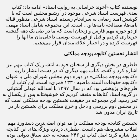
نویسنده کتاب «آخوند خراسانی به روایت اسناد» ادامه داد: کتاب
بعدی فهرست اسناد شرعی موجود در آرشیو مجلس است که با
کوشش امید رضایی به سرانجام رسیده. اسناد شرعی منظور قباله
نامه‌ها، مصالحه نامه‌ها و… است. این مجموعه شامل اسناد مهمی
از دو حوزه مهم فارس و زنجان است که ما در طی یک دهه گذشته
خریداری کردیم و قبل از فهرست نویسی داخلی‌مان ما آنها را
فهرست کرده و در اختیار علاقه‌مندان قرار می‌دهیم.
انتشار نخستین کتابچه بودجه مملکتی
ططری در بخش دیگری از سخنان خود به انتشار یک کتاب مهم نیز
اشاره کرد و گفت: کتاب مهم دیگری که در دست انتشار داریم
«کتابچه بودجه مملکتی» در دوره دوم مجلس شورای ملی با عنوان
«کتابچه حقوقات السنه ماضیه ۱۳۳۰ قمری» است. این کتاب از
طرح‌های پژوهشی بود که در سال ۱۳۹۷ با اسدالله عبدلی آشتیانی
در گروه اسناد کتابخانه منعقد کردیم که خوشبختانه پس از یکسال به
ثمر رسید. این مجموعه در حقیقت نخستین بودجه مملکتی است که
در مجلس دوم بررسی و دخل و خرج مملکت برای نخستین بار در
تاریخ ایران مدون شد.
نخستین کتابچه بودجه مملکت را می‌توان اصلی‌ترین دستاورد مهم
انقلاب مشروطه هم دانست. ططری درباره ویژگی‌های این کتابچه
نیز اشاره کرد: اصل کتاب در ۲۴۶ صفحه به خط سیاق دیوانی بوده