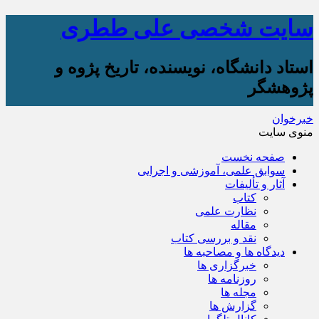
سایت شخصی علی ططری
استاد دانشگاه، نویسنده، تاریخ پژوه و
پژوهشگر
خبرخوان
منوی سایت
صفحه نخست
سوابق علمی، آموزشی و اجرایی
آثار و تألیفات
کتاب
نظارت علمی
مقاله
نقد و بررسی کتاب
دیدگاه ها و مصاحبه ها
خبرگزاری ها
روزنامه ها
مجله ها
گزارش ها