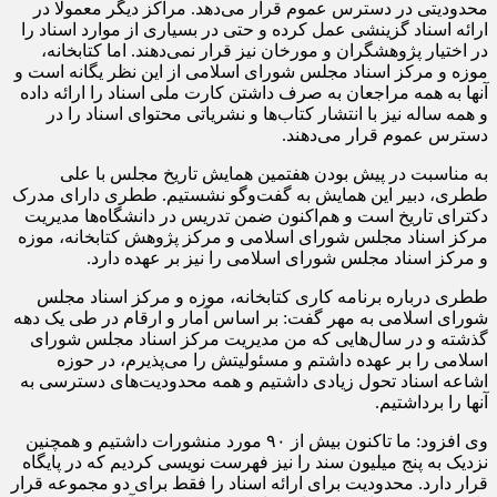
محدودیتی در دسترس عموم قرار می‌دهد. مراکز دیگر معمولا در
ارائه اسناد گزینشی عمل کرده و حتی در بسیاری از موارد اسناد را
در اختیار پژوهشگران و مورخان نیز قرار نمی‌دهند. اما کتابخانه،
موزه و مرکز اسناد مجلس شورای اسلامی از این نظر یگانه است و
آنها به همه مراجعان به صرف داشتن کارت ملی اسناد را ارائه داده
و همه ساله نیز با انتشار کتاب‌ها و نشریاتی محتوای اسناد را در
دسترس عموم قرار می‌دهند.
به مناسبت در پیش بودن هفتمین همایش تاریخ مجلس با علی
ططری، دبیر این همایش به گفت‌وگو نشستیم. ططری دارای مدرک
دکترای تاریخ است و هم‌اکنون ضمن تدریس در دانشگاه‌ها مدیریت
مرکز اسناد مجلس شورای اسلامی و مرکز پژوهش کتابخانه، موزه
و مرکز اسناد مجلس شورای اسلامی را نیز بر عهده دارد.
ططری درباره برنامه کاری کتابخانه، موزه و مرکز اسناد مجلس
شورای اسلامی به مهر گفت: بر اساس آمار و ارقام در طی یک دهه
گذشته و در سال‌هایی که من مدیریت مرکز اسناد مجلس شورای
اسلامی را بر عهده داشتم و مسئولیتش را می‌پذیرم، در حوزه
اشاعه اسناد تحول زیادی داشتیم و همه محدودیت‌های دسترسی به
آنها را برداشتیم.
وی افزود: ما تاکنون بیش از ۹۰ مورد منشورات داشتیم و همچنین
نزدیک به پنج میلیون سند را نیز فهرست نویسی کردیم که در پایگاه
قرار دارد. محدودیت برای ارائه اسناد را فقط برای دو مجموعه قرار