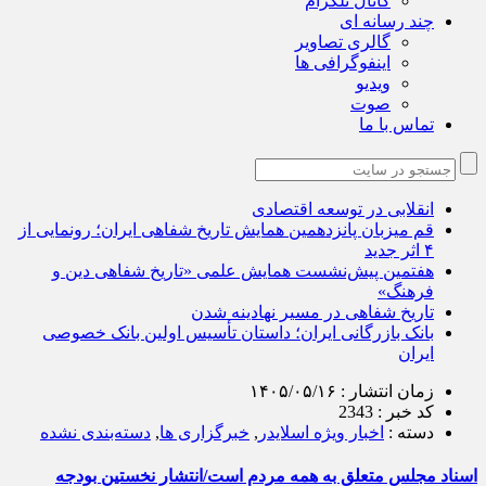
کانال تلگرام
چند رسانه ای
گالری تصاویر
اینفوگرافی ها
ویدیو
صوت
تماس با ما
انقلابی در توسعه اقتصادی
قم میزبان پانزدهمین همایش تاریخ شفاهی ایران؛ رونمایی از
۴ اثر جدید
هفتمین پیش‌نشست همایش علمی «تاریخ شفاهی دین و
فرهنگ»
تاریخ شفاهی در مسیر نهادینه شدن
بانک بازرگانی ایران؛ داستان تأسیس اولین بانک خصوصی
ایران
زمان انتشار :
۱۴۰۵/۰۵/۱۶
کد خبر :
2343
دسته :
اخبار ویژه اسلایدر
,
خبرگزاری ها
,
دسته‌بندی نشده
اسناد مجلس متعلق به همه مردم است/انتشار نخستین بودجه