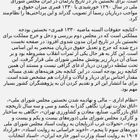
است. برای نخستین بار در تاریخ پارلمان در ایران مجلس شورای
ملی در سال ۱۲۹۰ خورشیدی یا ۱۳۳۰ قمری میزان حقوق و
مواجب درباریان رسما از تصویب گذراند و این پرداختی‌ها را نظام‌مند
کرد.
«کتابچه حقوقات السنه ماضیه ۱۳۳۰ قمری» نخستین بودجه
مملکتی است که در مجلس دوم بررسی و دخل و خرج مملکت برای
نخستین بار در تاریخ ایران مدون شدوی افزود: در صفحه نخست
درج شده که جرح و تعدیل حقوق درباریان منحصر به این اسامی
است. این کار به هر حال یکی از ثمرات انقلاب مشروطه بود و بر
مبنای آن دربار زیر پوشش مجلس شورای ملی قرار گرفت. این
تحت سلطه درآوردن دربار ادعای گزافی نیست و مستند آن همین
کتابچه ریز بودجه است. در این کتابچه بجز هزینه‌های نقدی مساله
مقدار اجناس برای دربار و ایالات و ادارات هم مشخص شده است.
برای ما انتشار این اثر و تقدیم کردن آن به پژوهشگران کشور بسیار
مهم بود.
«نظام اداری – مالی و نهادینه شدن نخستین مجلس شورای ملی»،
«اتاق تجارت تهران: نگاهی گذرا به یکصد و سی و سه سال تاریخچه
اتاق بازرگانی، صنایع، معادن و کشاورزی تهران»، «نگاهی به ساختار
و کارکرد مجلس شورای ملی (دوره‌های بیست و یکم و بیست و
دوم)‏»، «تحولات غرب آذربایجان به روایت اسناد مجلس شورای ملی
دوره‌های سوم تا پنجم»، «آخوند خراسانی به روایت اسناد»، «قرارداد
۱۹۰۷ به روایت اسناد وزارت‌ امور خارجه ایران»، «اسناد انتخابات