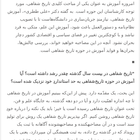
امروزه آموزش به عنوان یکی از مباحث کلیدی تاریخ ‌شفاهی، مورد
توجه کارشناسان این حوزه است. به گفته دکتر «علی ططری»، آموزش
تاریخ ‌شفاهی، نیازمندِ جریان‌سازی در دانشگاه‌هاست تا با تصویب
نظام‌نامه و دستورالعمل باعث ‌شود، آموزشِ این علم، متکی به فرد
نباشد و با کوچکترین تغییر در فضای سیاسی و اقتصادی کشور دچار
بحران نشود. آنچه در این مصاحبه خواهید خواند، بررسی چالش‌ها،
بحران‌ها و فواید آموزش در حوزه تاریخ‌ شفاهی است.
■
*تاریخ‌ شفاهی در بیست سال گذشته چقدر رشد داشته است؟ آیا
آموزش در حوزه تاریخ‌شفاهی به حد استانداردِ خود نزدیک شده است؟
این بحث، یک مقدّمه دارد. پیش از این‌که ببینیم آموزش در تاریخ‌ شفاهی
تا چه اندازه اهمّیت دارد و آیا در دو دهه گذشته، به جایگاه علم و فن،
تحت عنوانِ تاریخ‌ شفاهی رسیده است یا خیر؛ باید یک نکته را درباره خودِ
تاریخ‌ شفاهی روشن کنیم. اگر بپذیریم تاریخ‌ شفاهی یک روش برای تولیدِ
سند است و در آن مصاحبه‎کننده و مصاحبه‎شونده آگاهانه با ثبت یک
رویداد که در گذشته رخ داده، به ثبت همیشگی آن می‎پردازد، یعنی با یک
روش علمی دست به تولید محتوا زده‌ایم. در این‌صورت در حقیقت به