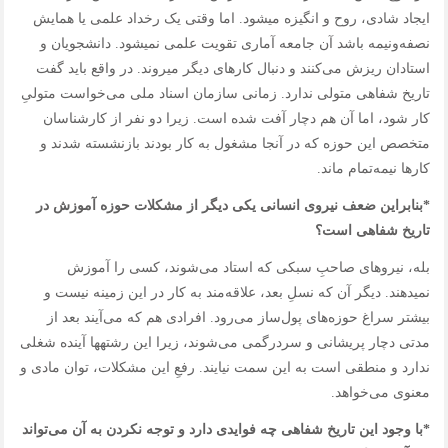
ایجاد شادی، روح و انگیزه‌ می‎شود. اما وقتی یک رخداد علمی یا همایش
نصفه‌ونیمه باشد آن جامعه آماری تقویت علمی نمی‎شود. دانشجویان و
استادان ریزش می‌کنند و دنبال کارهای دیگر می‎روند. در واقع باید گفت
تاریخ شفاهی متولی ندارد. زمانی سازمان اسناد ملی می‌خواست متولیِ
کار شود، اما آن هم دچار آفت شده است. زیرا دو نفر از کارشناسان
متخصص این حوزه که در آنجا مشغول به کار بودند بازنشسته شدند و
کارها نیمه‌تمام ماند.
*بنابراین ضعف نیروی انسانی یکی دیگر از مشکلات حوزه آموزش در
تاریخ شفاهی است؟
بله، نیروهای صاحبِ سبکی که استاد می‌شوند، کسی را آموزش
نمی‎دهند. دیگر آن که نسلِ بعد، علاقه‌مند به کار در این زمینه نیست و
بیشتر سراغ حوزه‌های پول‌ساز می‌رود. افرادی هم که می‌آیند بعد از
مدتی دچار پریشانی و سردرگمی می‌شوند، زیرا این رشته‎ها آینده شغلی
ندارد و منطقی است به این سمت نیایند. رفعِ این مشکلات، توان مادی و
معنوی می‌خواهد.
*با وجود این تاریخ شفاهی چه فوایدی دارد و توجه نکردن به آن می‌تواند