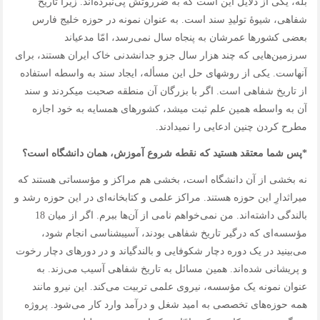
بله، یکی از دلایل این است که به ضرروتش پی‌نبرده‌اند. زیرا تاریخ‌
شفاهی، شیوۀ تولیدِ سند است. به عنوان نمونه در حوزه خلیج فارس
بعضی کشورها عمرشان به پنجاه سال نمی‌رسد، امّا مدعی‎اند
سرزمین‌هایی که چند هزار سال جزو جدانشدنی خاک ایران‎ هستند، برای
آن‎هاست. یکی از روش‎های حل این مسأله، ایجاد سند به واسطه استفاده
از تاریخ‌ شفاهی است. اگر با بزرگان آن‌ منطقه صحبت می‎کردند و سند
آن به واسطه همین علم ثبت می‎شد، کشورهای همسایه به خود اجازه
مطرح کردن چنین ادعایی را نمی‎دادند.
*پس شما معتقد هستید که نقطه شروع آموزش، همان دانشگاه است؟
نه بخشی از آن دانشگاه است، بخشی هم مراکز و مؤسساتی هستند که
میراث‎دارِ این حوزه‌ هستند. مراکز علمی و کتابخانه‌ای در این حوزه رشد و
بالندگی داشته‌اند. من نمی‌خواهم نامی از آن‌ها ببرم. اگر از میان 18
مؤسسه‌ای که درگیر تاریخ‌ شفاهی بودند، آسیب‎شناسی انجام شود،
می‌بینید در یک دوره دچار شکوفایی و بالندگی‎اند و در دوره‎ای دچار رخوت
و پریشانی شده‌اند. همین مسائل به تاریخ شفاهی آسیب می‌زند. به
عنوان نمونه یک مؤسسه‌، نیروی علمی تربیت می‌کند. این نیرو مانند