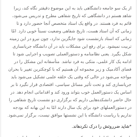
از یک سو جامعه دانشگاهی باید به این موضوع دقیق‎تر نگاه کند، زیرا
شاهد هستم در دانشگاهی که تاریخ‌ شفاهی مطرح و تدریس می‌شود،
قائم به فرد هستند. در واقع یک استاد متخصص آنجا حضور دارد و تا
زمانی که آن استاد هست، تاریخ‌ شفاهی وضعیت نسبتاً خوبی دارد. امّا
زمانی که استاد بازنشست شود جایگزین ندارد، چون نیرو در این زمینه
تربیت نمی‎شود. برای رفع این مشکلات باید در آن دانشگاه جریان‎سازی
شکل بگیرد. یعنی نظام‎نامه و دستورالعملی تصویب و اجرایی شود تا
ادامه یک کار علمی، متکی به فرد نباشد. متأسفانه این مشکل را در
فضای آکادمیک و زیر مجموعه آن هستیم که با کوچکترین تغییر با بحران
مواجه می‌شود در حالی که وقتی یک حلقه علمی تشکیل می‌شود باید
‎جریان‎سازی کند و تحت تأثیر مسائل سیاسی، اقتصادی قرار نگیرد تا بر
اساس یک دستورالعمل خوب بتواند ورود کند و اقداماتی انجام دهد. در
حال حاضر دانشکده‌هایی داریم که برگزاری دو نشست تاریخ‌ شفاهی را
در دستورالعمل‎های خود برای یک سال دارند امّا به این بهانه که بودجه
نداریم یا ریاست دانشگاه با این نشست‎ها موافق نیست، برگزار نمی‌شود.
*شاید ضرروتش را درک نکرده
اند.