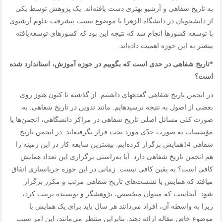
به تاریخ‌ شفاهی و آرشیو بهتری دست یافته‌اند. یک پژوهش توسط یکی
از دانشجویان در دانشگاه الزهرا با موضوع نسبت پیشرفت علوم آرشیوی
با توسعه کشورها انجام شد که نتیجه این بود که کشورهای توسعه‌یافته
بیشتر به این حوزه اهمیت داده‌اند.
*تاریخ‌ شفاهی در حدی است که بگوییم در حوزه آموزش، استاندارد شده
است؟
در انجمن تاریخ‌ شفاهی گعده‎های داشتیم. از گذشته تا کنون هنوز روی
بعضی از اصول به نتیجه نرسیده‎ایم. مانند تدوین در تاریخ شفاهی. به
صورت کلی مسائل اصلی تاریخ شفاهی در مراکز دانشگاهی، انجمن‌ها یا
مؤسسات به صورت جدّی مورد بحث قرار نگرفته‌اند. در انجمن تاریخ
شفاهی 14همایش برگزار کرده‌ایم. بیشترین سابقه کار در این زمینه را
هم انجمن تاریخ‌ شفاهی دارد. آیا به‌راستی برگزاری این تعداد همایش
کافی است؟ به یقین کافی نیست. زمانی در این حوزه جریان‎سازی اتفاق
می‎افتد که همایش یا نشست‌های تاریخ‌ شفاهی مرتب و مکرر برگزار
شود. آنجاست که می‎توان متخصص، پژوهشگر و نویسنده تربیت کرد،
زیرا به واسطه آن، افراد می‌دانند هر سال باید برای یک همایش با
موضوع خاص مقاله ارائه دهند. بنابراین منتظر می‌مانند، این امر سبب