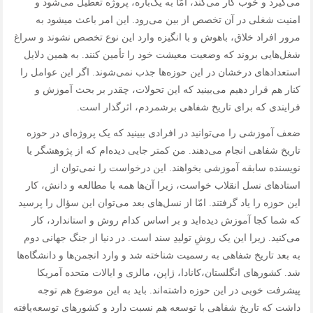
می‌گیرد و خوب کار می‌کند، امّا به یک‌باره، پروژه تعطیل می‌شود و
امنیت شغلی در آن تخصص از بین می‌رود. این امر باعث می‎شود به
مرور افراد خلاق، باهوش و با انگیزه وارد این نوع تخصص نشوند و سراغ
شغل‌هایی بروند که وضعیت معیشت خود را تأمین کنند. به همین دلایل
استعدادهای درخشان در این حوزه‌ها جذب نمی‌شوند. اگر این عوامل را
کنار هم قرار دهیم می‌بینید که این تحولات، چقدر بر بحث آموزش و
فرایندی که برای تاریخ‌ شفاهی برشمردم، اثرگذار است.
ضعف آموزشی را می‌توانید در افرادی ببینید که یک پروژه‌ای در حوزه
تاریخ‌ شفاهی انجام می‌دهند. من کمتر جایی دیده‌ام که از پژوهشگر یا
نویسنده سابقه آموزشی بخواهند. این درخواست را نمی‌توان از
استادهای نسل انقلاب خواست، زیرا آن‌ها همه با مطالعه و دانش، کار
این حوزه را یاد گرفتند. امّا از نسل‌های بعد می‌توان این سؤال را پرسید
که شما کجا آموزش دیده‌اید و بر اساس کدام روش و استاندارد، کار
می‌کنید. زیرا این یک روشِ تولیدِ سند است. در دنیا از جنگ جهانی دوم
به بعد تاریخ‌ شفاهی به رسمیت شناخته شد و وارد انجمن‌ها و دانشگاه‌ها
شد. کشورهای انگلستان،کانادا، ژاپن، مالزی و ایالات متحده آمریکا
پیشرفت خوبی در این حوزه داشته‌اند. باید به این موضوع هم توجه
داشت که تاریخ‌ شفاهی با توسعه هم نسبت دارد و کشورهای توسعه‌یافته