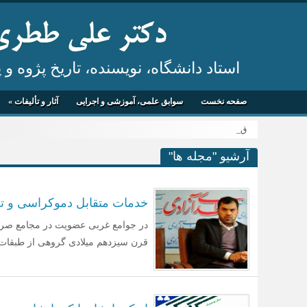
استاد دانشگاه، نویسنده، تاریخ پژوه و
صفحه نخست
سوابق علمی، آموزشی و اجرایی
آثار و تألیفات
»
قم م _
آرشیو "مجله ها"
خدمات متقابل دموکراسی و تج
در جوامع غربی عضویت در مجامع صرفاً
قرن سیزدهم میلادی گروهی از طبقات پای