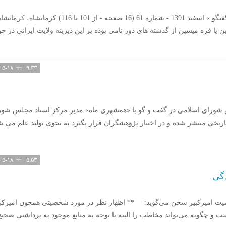
مصاحبه شونده: ططری،علی؛ مجله: گفتگو » اسفند 1391 - شماره 61 (16 صفحه - از 101 تا 116) کرما
 یا قره میسین از گذشته های دور نامی بوده بر این دیرینه ولایت ایرانی در حو
۱۴۰۵-۰۵-۱۸
۹:۳۳
شورای اسلامی در گفت و گو با «همشهری ماه» مدیر مرکز اسناد مجلس شور
ریخی منتشر شده و در اختیار پژوهشگران قرار بگیرد به نحوی تولید علم می ش
۱۴۰۵-۰۵-۱۸
۵:۵۳
دگی
صیت امیرکبیر سخن می‌گوید: ** اظهار نظر در مورد شخصیتی همچون امیرکبی
 و چگونه می‌تواند مخاطب را البته با توجه به منابع موجود به برداشتی صحیح