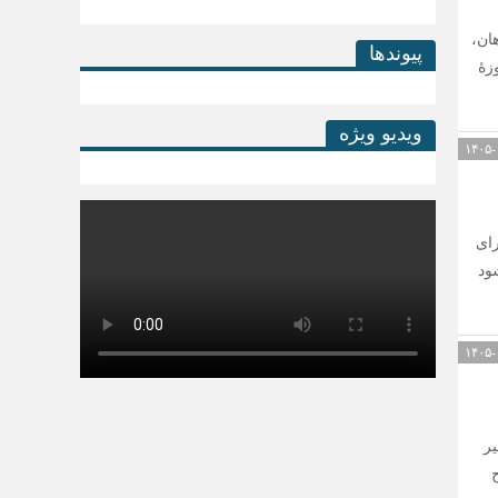
نشاه، کرمانشاهان،
پیوندها
زۀ
ویدیو ویژه
ای
ود
ر