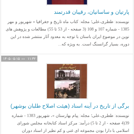
پارتیان و ساسانیان، رقیبان قدرتمند
نویسنده: ططری،علی؛ مجله: کتاب ماه تاریخ و جغرافیا » شهریور و مهر
1385 - شماره 107 و 108 (3 صفحه - از 53 تا 55) مطالعات و پژوهش های
نوین در موضوع ایران باستان با توجه به معدود آثار منتشر شده در این
دوره، بسیار گرانسنگ است. به ویژه که...
۱۴۰۵-۰۵-۱۵
۱۱:۳۲
برگی از تاریخ در آینه اسناد (هیئت اصلاح طلبان بوشهر)
نویسنده: ططری،علی؛ مجله: پیام بهارستان »، شهریور 1383 - شماره
39(4 صفحه - از 2 تا 5) درآمد: مرکز اسناد کتابخانه مجلس شورای
اسلامی با دارا بودن مجموعه ای غنی و کم نظیر از اسناد دوران