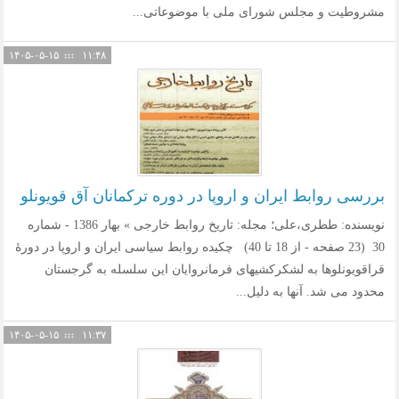
مشروطیت و مجلس شورای ملی با موضوعاتی...
۱۴۰۵-۰۵-۱۵
۱۱:۴۸
بررسی روابط ایران و اروپا در دوره ترکمانان آق قویونلو
نویسنده: ططری،علی؛ مجله: تاریخ روابط خارجی » بهار 1386 - شماره
30 ‏ (23 صفحه - از 18 تا 40) چکیده روابط سیاسی ایران و اروپا در دورۀ
قراقویونلوها به لشکرکشیهای فرمانروایان این سلسله به گرجستان
محدود می شد. آنها به دلیل...
۱۴۰۵-۰۵-۱۵
۱۱:۳۷