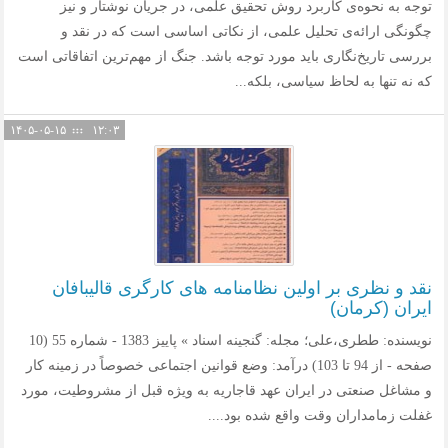
توجه به نحوه‌ی کاربرد روش تحقیق علمی، در جریان نوشتار و نیز
چگونگی ارائه‌ی تحلیل علمی، از نکاتی اساسی است که در نقد و
بررسی تاریخ‌نگاری باید مورد توجه باشد. جنگ از مهم‌ترین اتفاقاتی است
که نه تنها به لحاظ سیاسی، بلکه...
۱۴۰۵-۰۵-۱۵
۱۲:۰۳
نقد و نظری بر اولین نظامنامه های کارگری قالیبافان
ایران (کرمان)
نویسنده: ططری،علی؛ مجله: گنجینه اسناد » پاييز 1383 - شماره 55 (10
صفحه - از 94 تا 103) درآمد: وضع قوانین اجتماعی خصوصاً در زمینه کار
و مشاغل صنعتی در ایران عهد قاجاریه به ویژه قبل از مشروطیت، مورد
غفلت زمامداران وقت واقع شده بود....