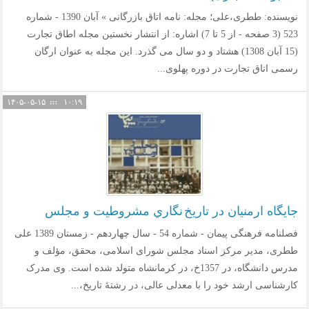
نویسنده: ططری،علی؛ مجله: نامه اتاق بازرگانی » آبان 1390 - شماره
523 (3 صفحه - از 5 تا 7) اشاره: از انتشار نخستین مجله اطاق تجارت
(15 آبان 1308) هشتاد و دو سال می­ گذرد. این مجله به عنوان ارگان
رسمی اتاق تجارت در دوره پهلوی...
۱۴۰۵-۰۵-۱۵
۱۰:۱۹
جايگاه ارمنيان در تاريخ نگاري مشروطيت و مجلس
فصلنامه فرهنگی پیمان - شماره 54 - سال چهاردهم - زمستان 1389 علی
ططری، مدیر مرکز اسناد مجلس شورای اسلامی، محقق، مؤلف و
مدرس دانشگاه، در 1357خ، در کرمانشاه متولد شده است. وی مدرک
کارشناسی ارشد خود را با معدلی عالی، در رشتۀ تاریخ،...