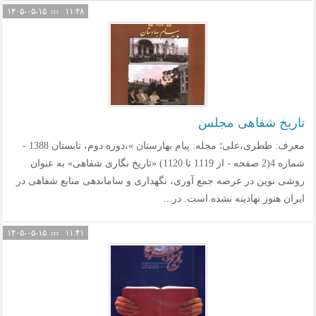
۱۴۰۵-۰۵-۱۵
۱۱:۴۸
تاریخ شفاهی مجلس
معرف: ططری،علی؛ مجله: پیام بهارستان »،دوره دوم، تابستان 1388 -
شماره 4(2 صفحه - از 1119 تا 1120) «تاریخ نگاری شفاهی» به عنوان
روشی نوین در عرصه جمع آوری، نگهداری و ساماندهی منابع شفاهی در
ایران هنوز نهادینه نشده است. در...
۱۴۰۵-۰۵-۱۵
۱۱:۴۱