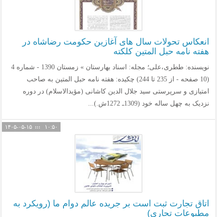
انعکاس تحولات سال های آغازین حکومت رضاشاه در
هفته نامه حبل المتین کلکته
نویسنده: ططری،علی؛ مجله: اسناد بهارستان » زمستان 1390 - شماره 4
(10 صفحه - از 235 تا 244) چکیده: هفته نامه حبل المتین به صاحب
امتیازی و سرپرستی سید جلال الدین کاشانی (مؤیدالاسلام) در دوره
نزدیک به چهل ساله خود (1309ـ 1272ش.)...
۱۴۰۵-۰۵-۱۵
۱۰:۵۰
اتاق تجارت ثبت است بر جریده عالم دوام ما (رویکرد به
مطبوعات تجاری)