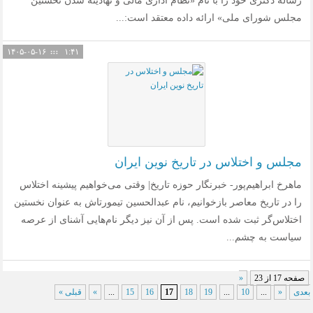
رساله دکتری خود را با نام «نظام اداری مالی و نهادینه شدن نخستین
مجلس شورای ملی» ارائه داده معتقد است:...
۱۴۰۵-۰۵-۱۶
۱:۴۱
مجلس و اختلاس در تاریخ نوین ایران
ماهرخ ابراهیم‌پور- خبرنگار حوزه تاریخ| وقتی می‌خواهیم پیشینه اختلاس
را در تاریخ معاصر بازخوانیم، نام عبدالحسین تیمورتاش به عنوان نخستین
اختلاس‌گر ثبت شده است. پس از آن نیز دیگر نام‌هایی آشنای از عرصه
سیاست به چشم...
صفحه 17 از 23
«
بعدی
«
...
10
...
19
18
17
16
15
...
»
قبلی »